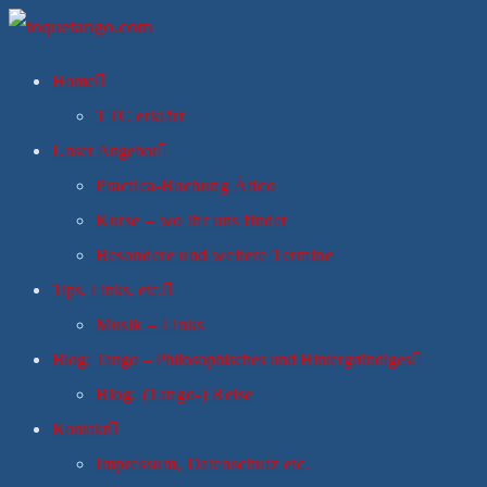
Zum
Inhalt
Home
springen
TTC erklärt
Unser Angebot
Practica-Buchung Ático
Kurse – wo ihr uns findet
Besondere und weitere Termine
Tips, Links, etc.
Musik – Links
Blog: Tango – Philosophisches und Hintergründiges
Blog: (Tango-) Reise
Kontakt
Impressum, Datenschutz etc.