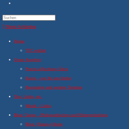
Website-
Suche
umschalten
Menü
Schließen
Home
TTC erklärt
Unser Angebot
Practica-Buchung Ático
Kurse – wo ihr uns findet
Besondere und weitere Termine
Tips, Links, etc.
Musik – Links
Blog: Tango – Philosophisches und Hintergründiges
Blog: (Tango-) Reise