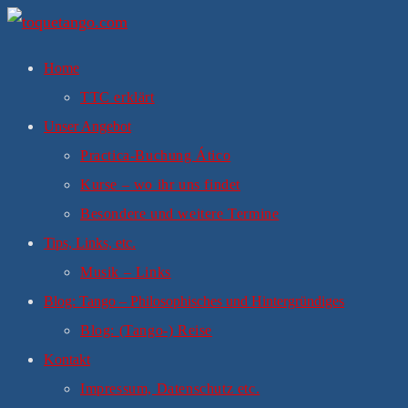
Zum
Inhalt
Home
springen
TTC erklärt
Unser Angebot
Practica-Buchung Ático
Kurse – wo ihr uns findet
Besondere und weitere Termine
Tips, Links, etc.
Musik – Links
Blog: Tango – Philosophisches und Hintergründiges
Blog: (Tango-) Reise
Kontakt
Impressum, Datenschutz etc.