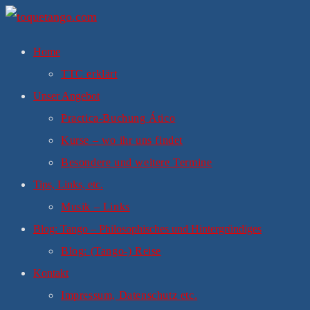
Zum
Inhalt
Home
springen
TTC erklärt
Unser Angebot
Practica-Buchung Ático
Kurse – wo ihr uns findet
Besondere und weitere Termine
Tips, Links, etc.
Musik – Links
Blog: Tango – Philosophisches und Hintergründiges
Blog: (Tango-) Reise
Kontakt
Impressum, Datenschutz etc.