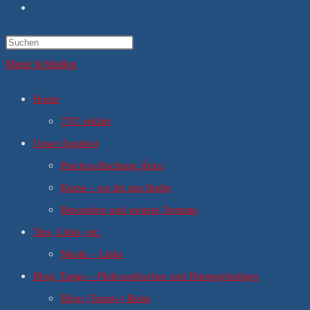
Website-
Suche
umschalten
Menü
Schließen
Home
TTC erklärt
Unser Angebot
Practica-Buchung Ático
Kurse – wo ihr uns findet
Besondere und weitere Termine
Tips, Links, etc.
Musik – Links
Blog: Tango – Philosophisches und Hintergründiges
Blog: (Tango-) Reise