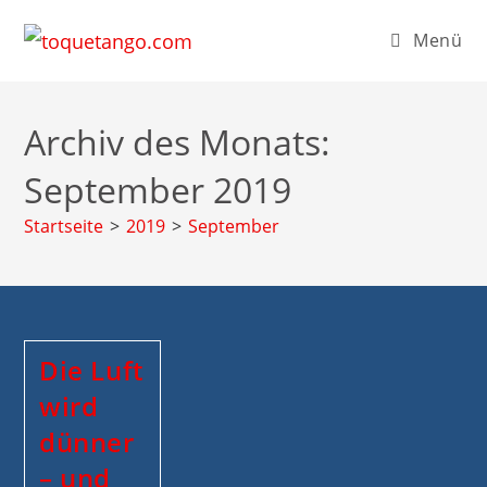
Zum
Menü
Inhalt
springen
Archiv des Monats:
September 2019
Startseite
>
2019
>
September
Die Luft
wird
dünner
– und