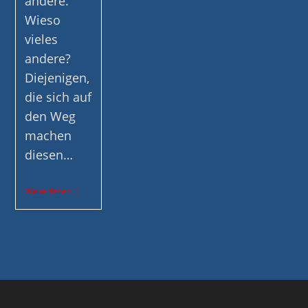
andere.
Wieso
vieles
andere?
Diejenigen,
die sich auf
den Weg
machen
diesen…
Die
Weiterlesen
Luft
Wird
Dünner
–
Und
Frischer
–
Oder:
Das
Lerndilemma